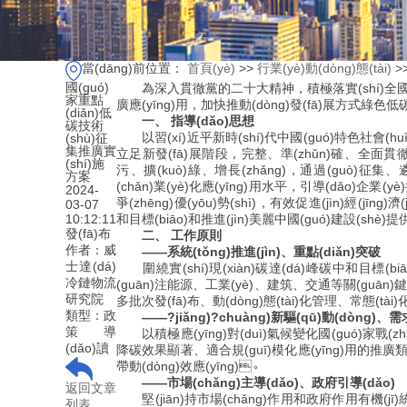
當(dāng)前位置：
首頁(yè)
>>
行業(yè)動(dòng)態(tài)
>
國(guó)
為深入貫徹黨的二十大精神，積極落實(shí)全國(guó
家重點
廣應(yīng)用，加快推動(dòng)發(fā)展方式綠色低碳
(diǎn)低
一、 指導(dǎo)思想
碳技術
以習(xí)近平新時(shí)代中國(guó)特色社會(hu
(shù)征
集推廣實
立足新發(fā)展階段，完整、準(zhǔn)確、全面貫徹新發(
(shí)施
污、擴(kuò)綠、增長(zhǎng)，通過(guò)征集
方案
(chǎn)業(yè)化應(yīng)用水平，引導(dǎo)企業
2024-
爭(zhēng)優(yōu)勢(shì)，有效促進(jìn)經(jīn
03-07
10:12:11
和目標(biāo)和推進(jìn)美麗中國(guó)建設(shè)
發(fā)布
二、 工作原則
作者：
威
——系統(tǒng)推進(jìn)、重點(diǎn)突破
士達(dá)
圍繞實(shí)現(xiàn)碳達(dá)峰碳中和目標(biāo)
冷鏈物流
(guān)注能源、工業(yè)、建筑、交通等關(guān)鍵領(
研究院
多批次發(fā)布、動(dòng)態(tài)化管理、常態
類型：
政
——?jiǎng)?chuàng)新驅(qū)動(dòng)、
策導
以積極應(yīng)對(duì)氣候變化國(guó)家戰(z
(dǎo)讀
降碳效果顯著、適合規(guī)模化應(yīng)用的推廣類技術(
帶動(dòng)效應(yīng)。
——市場(chǎng)主導(dǎo)、政府引導(dǎo)
返回文章
堅(jiān)持市場(chǎng)作用和政府作用有機(jī)統
列表