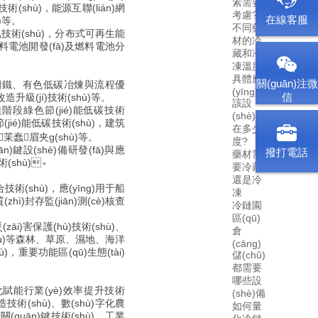
素需要
術(shù)，能源互聯(lián)網
考慮?
在線客服
。
不同藥
制氫技術(shù)，分布式可再生能
材的冷
，氫燃料電池開發(fā)及燃料電池分
藏和冷
凍溫度
具體應
關(guān)注微
，鋼鐵、有色低碳冶煉與流程優
(yīng)
信
造升級(jí)技術(shù)等。
該設
筑建造階段綠色節(jié)能低碳技術
(shè)置
節(jié)能低碳技術(shù)，建筑
在多少
蠢眉夹g(shù)等。
度?
)鍵設(shè)備研發(fā)與應
撥打電話
藥材需
技術(shù)。
要冷藏
還是冷
shù)，應(yīng)用于船
凍
hì)封存監(jiān)測(cè)核查
冷鏈園
區(qū)
āi)害保護(hù)技術(shù)、
倉
等森林、草原、濕地、海洋
(cāng)
，重要功能區(qū)生態(tài)
儲(chǔ)
都需要
哪些設
智慧化賦能行業(yè)效率提升技術
(shè)備
技術(shù)、數(shù)字化農
如何量
關(guān)鍵技術(shù)、工業