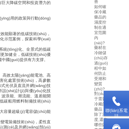
善
(bào)具有巨大降碳空間和投資潛力的
如何確
保冷藏
藥品的
(yīng)用的政策與行動(dòng)
濕度控
制在適
宜范圍
能顯著的低碳技術(shù)，
內
n)化示范案例，探索科學(xué)
(nèi)?
藥材在
成系統(tǒng)化、全景式的低碳
冷鏈儲
jī)制更加健全，低碳技術(shù)優
(chǔ)存
)美麗中國(guó)提供有力支撐。
過(guò)
程中如
何防止
、高效太陽(yáng)能電池、高
受潮和
害化處置技術(shù)，高參數
變質
能化分布式光伏及直流并網(wǎng)技
(zhì)?
件設(shè)計(jì)與優(yōu)化技
對(duì)
(shù)，波浪能、潮流能、溫差能開
于需要
、綠色低碳船用燃料制備技術(shù)
冷藏的
藥品，
聯(lián)系電
大容量超級(jí)電容儲(chǔ)能
除了溫
話
度,還有
電裝備技術(shù)，柔性直
哪些因
(cè)及并網(wǎng)預(yù)